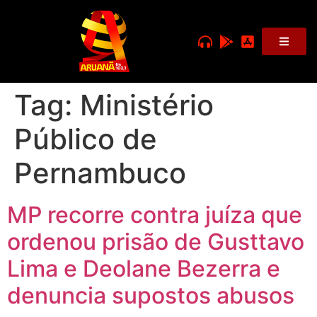
Tag:
Ministério
Público de
Pernambuco
MP recorre contra juíza que
ordenou prisão de Gusttavo
Lima e Deolane Bezerra e
denuncia supostos abusos