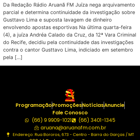
Da Redação Rádio Aruanã FM Juíza nega arquivamento
parcial e determina continuidade da investigação sobre
Gusttavo Lima e suposta lavagem de dinheiro
envolvendo apostas esportivas Na última quarta-feira
(4), a juíza Andréa Calado da Cruz, da 12ª Vara Criminal
do Recife, decidiu pela continuidade das investigações
contra o cantor Gusttavo Lima, indiciado em setembro
pela […]
Programação
Promoções
Notícias
Anuncie
Fale Conosco
(66) 9 9909-1021
(66) 3401-1345
aruana@aruanafm.com.br
Endereço: Rua Bororos, 673 - Centro - Barra do Garças / MT