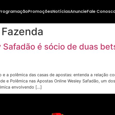
Programação
Promoções
Notícias
Anuncie
Fale Conosc
a Fazenda
y Safadão é sócio de duas bet
e a polêmica das casas de apostas: entenda a relação com
dade e Polêmica nas Apostas Online Wesley Safadão, um do
lêmica envolvendo […]