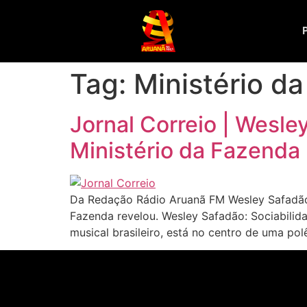
Tag:
Ministério d
Jornal Correio | Wesle
Ministério da Fazenda
Da Redação Rádio Aruanã FM Wesley Safadão 
Fazenda revelou. Wesley Safadão: Sociabili
musical brasileiro, está no centro de uma po