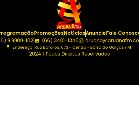
Programação
Promoções
Notícias
Anuncie
Fale Conosc
66) 9 9909-1021
(66) 3401-1345
aruana@aruanafm.co
Endereço: Rua Bororos, 673 - Centro - Barra do Garças / MT
2024 | Todos Direitos Reservados
cel giriş
starzbet giriş
starzbet
starzbet güncel giriş
starzb