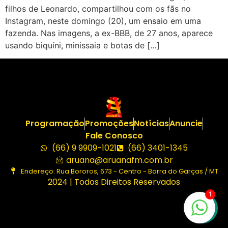
filhos de Leonardo, compartilhou com os fãs no
Instagram, neste domingo (20), um ensaio em uma
fazenda. Nas imagens, a ex-BBB, de 27 anos, aparece
usando biquíni, minissaia e botas de […]
Programação
Promoções
Notícias
Anuncie
Fale Conosco
(66) 9 9909-1021
(66) 3401-1345
aruana@aruanafm.com.br
Endereço: Rua Bororos, 673 - Centro - Barra do Garças / MT
2024 | Todos Direitos Reservados
1