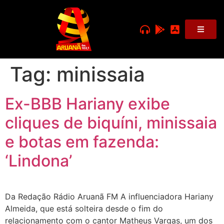
Tag:
minissaia
Ex-BBB Hariany exibe
cliques de biquíni, minissaia
e botas em fazenda:
‘Lindona’
Da Redação Rádio Aruanã FM A influenciadora Hariany
Almeida, que está solteira desde o fim do
relacionamento com o cantor Matheus Vargas, um dos