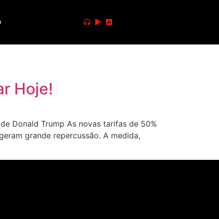
o
r Hoje!
a de Donald Trump As novas tarifas de 50%
, geram grande repercussão. A medida,