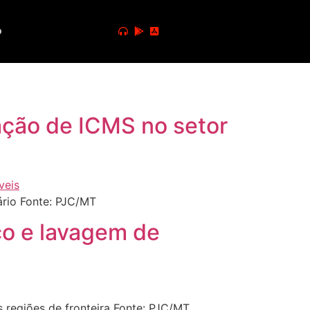
o
ação de ICMS no setor
rio Fonte: PJC/MT
ico e lavagem de
 regiões de fronteira Fonte: PJC/MT