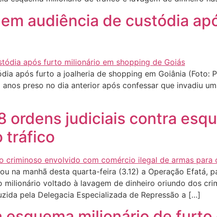
o em audiência de custódia apó
ódia após furto a joalheria de shopping em Goiânia (Foto: 
8 anos preso no dia anterior após confessar que invadiu u
48 ordens judiciais contra esq
 tráfico
ou na manhã desta quarta-feira (3.12) a Operação Efatá, 
milionário voltado à lavagem de dinheiro oriundo dos crim
zida pela Delegacia Especializada de Repressão a […]
ula esquema milionário de furt