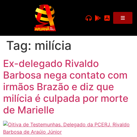
Tag:
milícia
Ex-delegado Rivaldo
Barbosa nega contato com
irmãos Brazão e diz que
milícia é culpada por morte
de Marielle