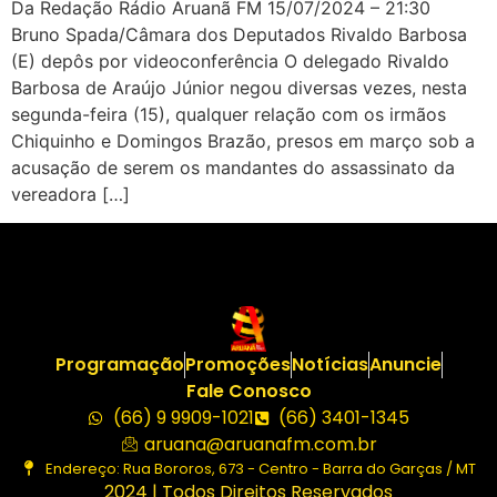
Da Redação Rádio Aruanã FM 15/07/2024 – 21:30
Bruno Spada/Câmara dos Deputados Rivaldo Barbosa
(E) depôs por videoconferência O delegado Rivaldo
Barbosa de Araújo Júnior negou diversas vezes, nesta
segunda-feira (15), qualquer relação com os irmãos
Chiquinho e Domingos Brazão, presos em março sob a
acusação de serem os mandantes do assassinato da
vereadora […]
Programação
Promoções
Notícias
Anuncie
Fale Conosco
(66) 9 9909-1021
(66) 3401-1345
aruana@aruanafm.com.br
Endereço: Rua Bororos, 673 - Centro - Barra do Garças / MT
2024 | Todos Direitos Reservados