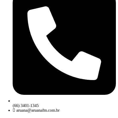
(66) 3401-1345
aruana@aruanafm.com.br