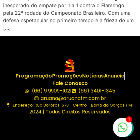
inesperado do empate por 1 a 1 contra o Flamengo,
pela 22ª rodada do Campeonato Brasileiro. Com uma
defesa espetacular no primeiro tempo e a frieza de um
[…]
Programação
Promoções
Notícias
Anuncie
Fale Conosco
(66) 9 9909-1021
(66) 3401-1345
aruana@aruanafm.com.br
Endereço: Rua Bororos, 673 - Centro - Barra do Garças / MT
2024 | Todos Direitos Reservados
1