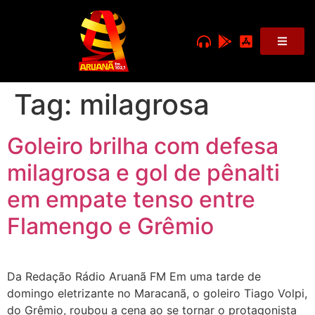
Tag:
milagrosa
Goleiro brilha com defesa
milagrosa e gol de pênalti
em empate tenso entre
Flamengo e Grêmio
Da Redação Rádio Aruanã FM Em uma tarde de
domingo eletrizante no Maracanã, o goleiro Tiago Volpi,
do Grêmio, roubou a cena ao se tornar o protagonista