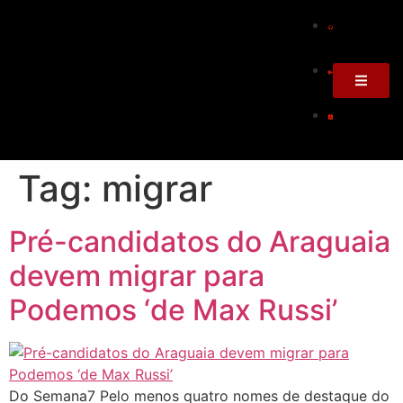
Tag:
migrar
Pré-candidatos do Araguaia
devem migrar para
Podemos ‘de Max Russi’
Do Semana7 Pelo menos quatro nomes de destaque do