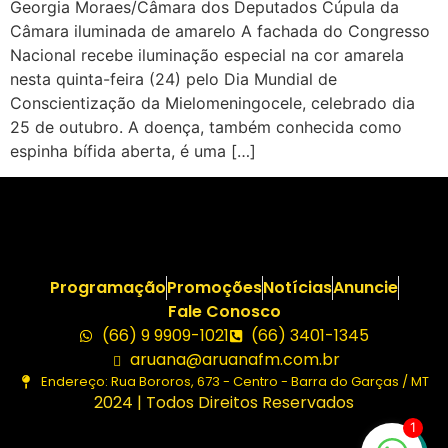
Georgia Moraes/Câmara dos Deputados Cúpula da
Câmara iluminada de amarelo A fachada do Congresso
Nacional recebe iluminação especial na cor amarela
nesta quinta-feira (24) pelo Dia Mundial de
Conscientização da Mielomeningocele, celebrado dia
25 de outubro. A doença, também conhecida como
espinha bífida aberta, é uma […]
Programação
Promoções
Notícias
Anuncie
Fale Conosco
(66) 9 9909-1021
(66) 3401-1345
aruana@aruanafm.com.br
Endereço: Rua Bororos, 673 - Centro - Barra do Garças / MT
2024 | Todos Direitos Reservados
1