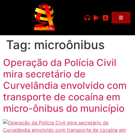
Tag:
microônibus
Operação da Polícia Civil
mira secretário de
Curvelândia envolvido com
transporte de cocaína em
micro-ônibus do município