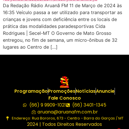
Da Redação Rádio Aruanã FM 11 de Março de 2024 às
16:35 Veículo passa a ser utilizado para transportar as
crianças e jovens com deficiência entre os locais de
prática das modalidades paradesportivas Cida
Rodrigues | Secel-MT O Governo de Mato Grosso
entregou, no fim de semana, um micro-ônibus de 32
lugares ao Centro de […]
Programação
Promoções
Notícias
Anuncie
Fale Conosco
(66) 9 9909-1021
(66) 3401-1345
aruana@aruanafm.com.br
Endereço: Rua Bororos, 673 - Centro - Barra do Garças / MT
2024 | Todos Direitos Reservados