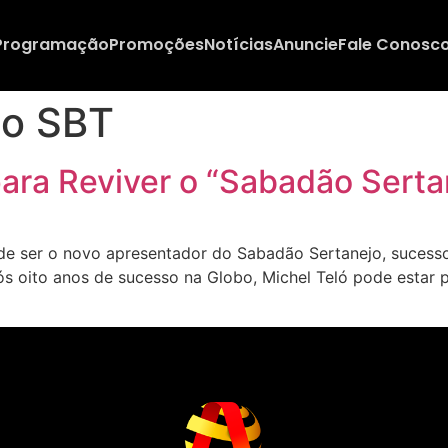
Programação
Promoções
Notícias
Anuncie
Fale Conosc
no SBT
para Reviver o “Sabadão Sert
e ser o novo apresentador do Sabadão Sertanejo, sucesso
s oito anos de sucesso na Globo, Michel Teló pode estar pr