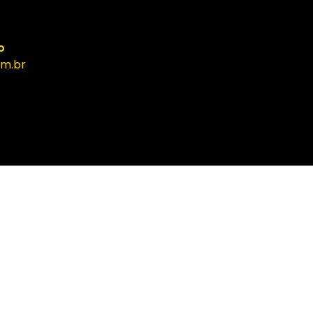
o
m.br
et giriş
starzbet
xslot güncel giriş
xslot giriş
xslot
xslot gün