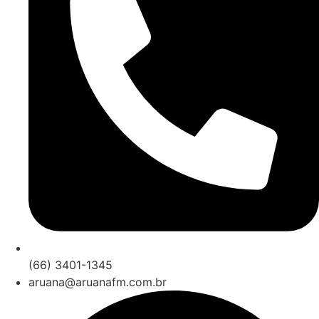
(66) 3401-1345
aruana@aruanafm.com.br