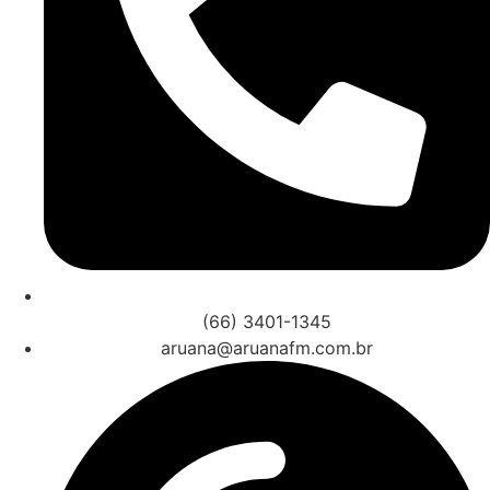
(66) 3401-1345
aruana@aruanafm.com.br