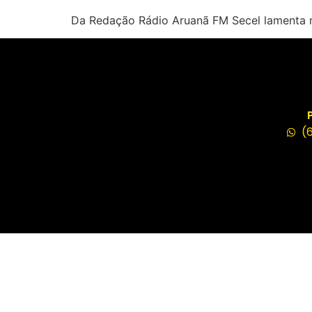
Da Redação Rádio Aruanã FM Secel lamenta 
(
t
ultrabet güncel giriş
ultrabet giriş
ultrabet
ultrabet güncel 