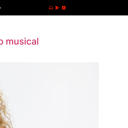
o
o musical