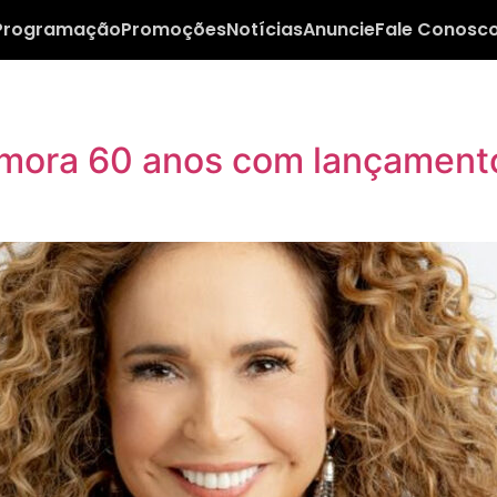
Programação
Promoções
Notícias
Anuncie
Fale Conosc
mora 60 anos com lançament