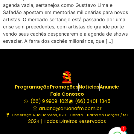
agenda vazia, sertanejos como Gusttavo Lima e
Safadão apostam em mentorias milionárias para novos
artistas. O mercado sertanejo está passando por uma
crise sem precedentes, com artistas de grande porte
vendo seus cachês despencarem e a agenda de shows
esvaziar. A farra dos cachês milionários, que […]
Programação
Promoções
Notícias
Anuncie
Fale Conosco
(66) 9 9909-1021
(66) 3401-1345
aruana@aruanafm.com.br
Endereço: Rua Bororos, 673 - Centro - Barra do Garças / MT
2024 | Todos Direitos Reservados
1