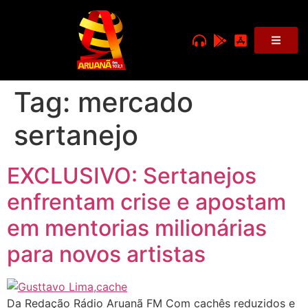
Tag:
mercado
sertanejo
EXCLUSIVO: Sertanejos
enfrentam crise e apostam
em mentorias milionárias
para novos artistas
Da Redação Rádio Aruanã FM Com cachês reduzidos e