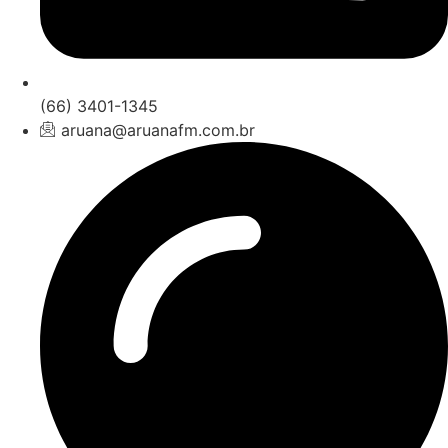
(66) 3401-1345
aruana@aruanafm.com.br