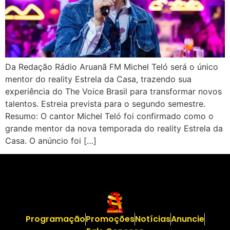
Da Redação Rádio Aruanã FM Michel Teló será o único
mentor do reality Estrela da Casa, trazendo sua
experiência do The Voice Brasil para transformar novos
talentos. Estreia prevista para o segundo semestre.
Resumo: O cantor Michel Teló foi confirmado como o
grande mentor da nova temporada do reality Estrela da
Casa. O anúncio foi […]
Programação
Promoções
Notícias
Anuncie