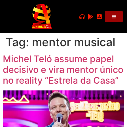
Tag:
mentor musical
Michel Teló assume papel
decisivo e vira mentor único
no reality “Estrela da Casa”