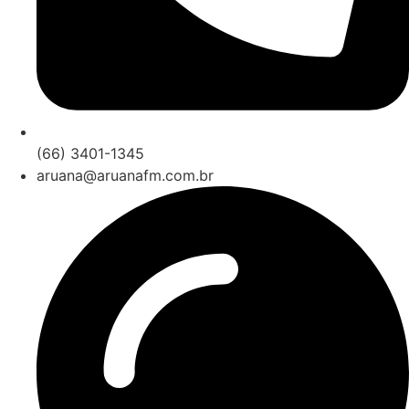
(66) 3401-1345
aruana@aruanafm.com.br