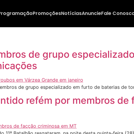
Programação
Promoções
Notícias
Anuncie
Fale Conosc
embros de grupo especializado
nicações
embros de grupo especializado em furto de baterias de t
tido refém por membros de f
do 11º Batalhão resgataram, na noite desta quinta-feira (