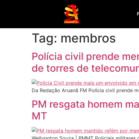
Tag:
membros
Polícia civil prende m
de torres de telecomu
Da Redação Aruanã FM Polícia civil prende m
PM resgata homem man
MT
Wellyngton Souza | PMMT Policiais militares 