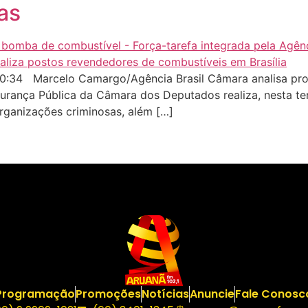
as
:34 Marcelo Camargo/Agência Brasil Câmara analisa proj
ança Pública da Câmara dos Deputados realiza, nesta terça
rganizações criminosas, além […]
Programação
Promoções
Notícias
Anuncie
Fale Conosc