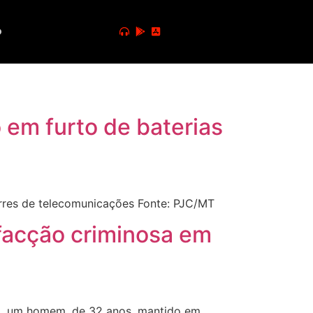
o
 em furto de baterias
orres de telecomunicações Fonte: PJC/MT
acção criminosa em
28), um homem, de 32 anos, mantido em