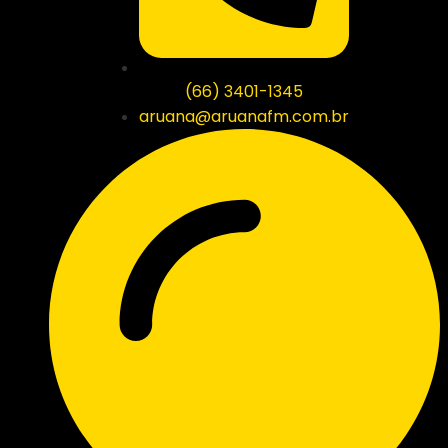
(66) 3401-1345
aruana@aruanafm.com.br