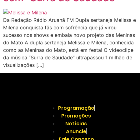
Da Redação Rádio Aruanã FM Dupla sertaneja Melissa e
Milena conquista fãs com sofrência que já virou
sucesso nos shows e embala novo projeto das Meninas
do Mato A dupla sertaneja Melissa e Milena, conhecida
como as Meninas do Mato, está em festa! O videoclipe
da música “Surra de Saudade” ultrapassou 1 milhão de
visualizações […]
Programação
Promoções
Notícias
Anuncie
Fale Conosco