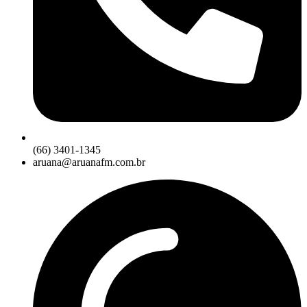
(66) 3401-1345
aruana@aruanafm.com.br