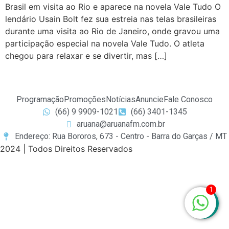
Brasil em visita ao Rio e aparece na novela Vale Tudo O
lendário Usain Bolt fez sua estreia nas telas brasileiras
durante uma visita ao Rio de Janeiro, onde gravou uma
participação especial na novela Vale Tudo. O atleta
chegou para relaxar e se divertir, mas […]
Programação
Promoções
Notícias
Anuncie
Fale Conosco
(66) 9 9909-1021
(66) 3401-1345
aruana@aruanafm.com.br
Endereço: Rua Bororos, 673 - Centro - Barra do Garças / MT
2024 | Todos Direitos Reservados
1
 giriş
casibom
casibom güncel giriş
casibom giriş
casibom