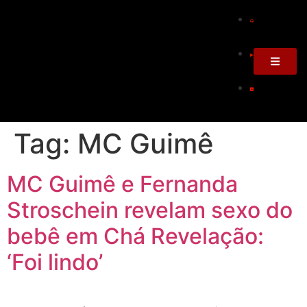
Tag:
MC Guimê
MC Guimê e Fernanda
Stroschein revelam sexo do
bebê em Chá Revelação:
‘Foi lindo’