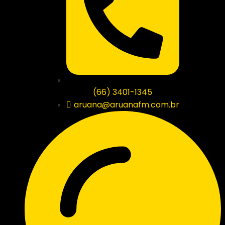
(66) 3401-1345
aruana@aruanafm.com.br