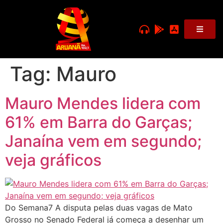
Tag:
Mauro
Mauro Mendes lidera com
61% em Barra do Garças;
Janaína vem em segundo;
veja gráficos
Do Semana7 A disputa pelas duas vagas de Mato
Grosso no Senado Federal já começa a desenhar um