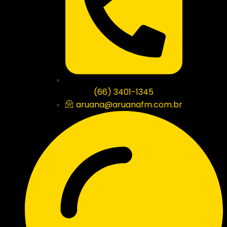
(66) 3401-1345
aruana@aruanafm.com.br