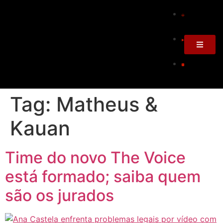
Tag:
Matheus &
Kauan
Time do novo The Voice
está formado; saiba quem
são os jurados