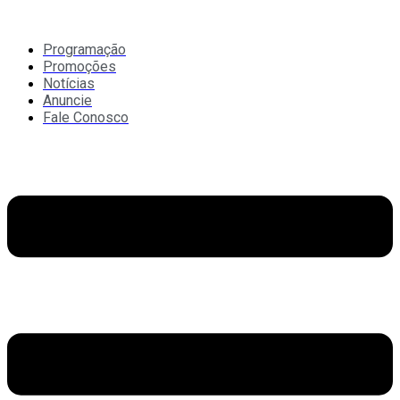
Ir
para
o
Programação
conteúdo
Promoções
Notícias
Anuncie
Fale Conosco