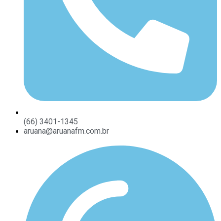
(66) 3401-1345
aruana@aruanafm.com.br