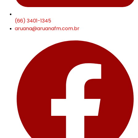
(66) 3401-1345
aruana@aruanafm.com.br