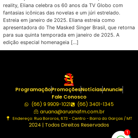
reality, Eliana celebra os 60 anos da TV Globo com
fantasias icônicas das novelas e um júri estrelado.
Estreia em janeiro de 2025. Eliana estreia como
apresentadora do The Masked Singer Brasil, que retorna
para sua quinta temporada em janeiro de 2025. A
edição especial homenageia […]
Programação
Promoções
Notícias
Anuncie
Fale Conosco
(66) 9 9909-1021
(66) 3401-1345
aruana@aruanafm.com.br
Endereço: Rua Bororos, 673 - Centro - Barra do Garças / MT
2024 | Todos Direitos Reservados
1