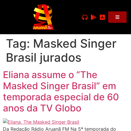
Tag:
Masked Singer
Brasil jurados
Eliana assume o “The
Masked Singer Brasil” em
temporada especial de 60
anos da TV Globo
Da Redação Rádio Aruanã FM Na 5ª temporada do