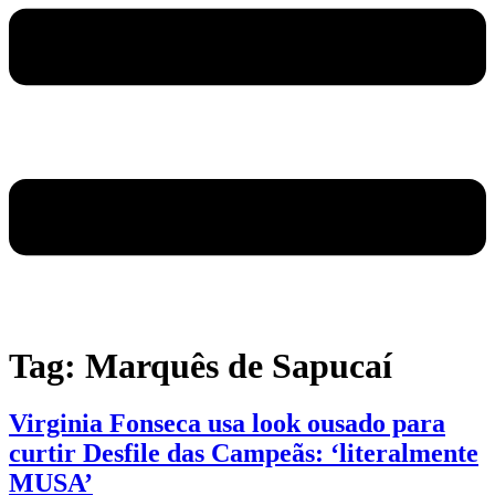
Tag:
Marquês de Sapucaí
Virginia Fonseca usa look ousado para
curtir Desfile das Campeãs: ‘literalmente
MUSA’