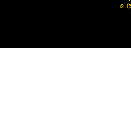
(
t
starzbet güncel giriş
starzbet giriş
starzbet
starzbet günce