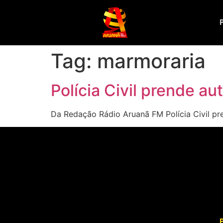
Tag:
marmoraria
Polícia Civil prende a
Da Redação Rádio Aruanã FM Polícia Civil p