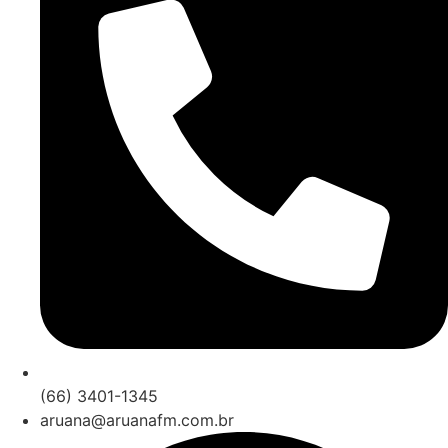
(66) 3401-1345
aruana@aruanafm.com.br