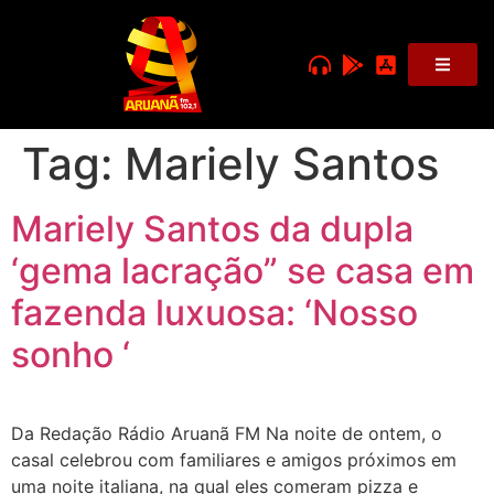
Tag:
Mariely Santos
Mariely Santos da dupla
‘gema lacração” se casa em
fazenda luxuosa: ‘Nosso
sonho ‘
Da Redação Rádio Aruanã FM Na noite de ontem, o
casal celebrou com familiares e amigos próximos em
uma noite italiana, na qual eles comeram pizza e