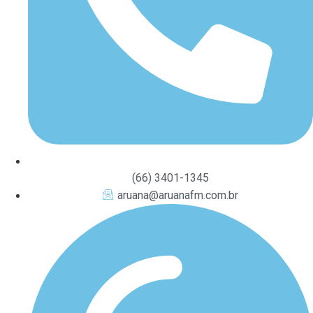
(66) 3401-1345
aruana@aruanafm.com.br