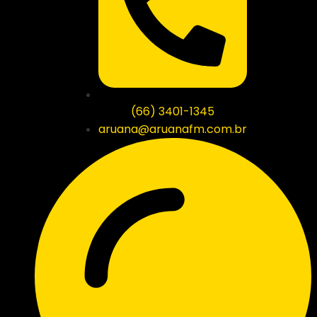
(66) 3401-1345
aruana@aruanafm.com.br