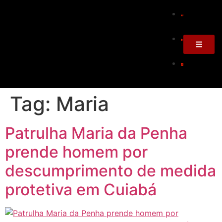
Tag:
Maria
Patrulha Maria da Penha
prende homem por
descumprimento de medida
protetiva em Cuiabá