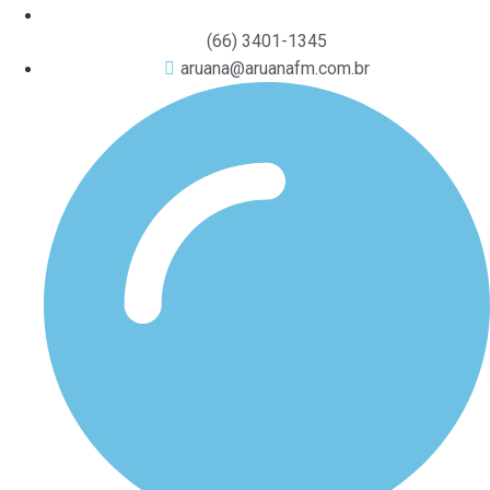
(66) 3401-1345
aruana@aruanafm.com.br