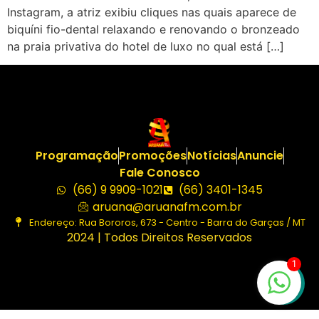
Instagram, a atriz exibiu cliques nas quais aparece de
biquíni fio-dental relaxando e renovando o bronzeado
na praia privativa do hotel de luxo no qual está […]
Programação
Promoções
Notícias
Anuncie
Fale Conosco
(66) 9 9909-1021
(66) 3401-1345
aruana@aruanafm.com.br
Endereço: Rua Bororos, 673 - Centro - Barra do Garças / MT
2024 | Todos Direitos Reservados
1
ibom
casibom güncel giriş
casibom giriş
casibom
casibom gü