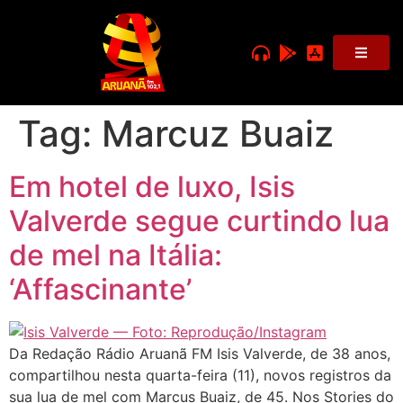
Tag:
Marcuz Buaiz
Em hotel de luxo, Isis
Valverde segue curtindo lua
de mel na Itália:
‘Affascinante’
Da Redação Rádio Aruanã FM Isis Valverde, de 38 anos,
compartilhou nesta quarta-feira (11), novos registros da
sua lua de mel com Marcus Buaiz, de 45. Nos Stories do