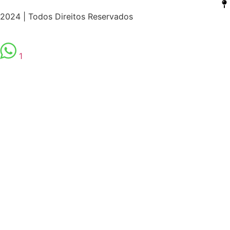
2024 | Todos Direitos Reservados
1
spor
izle |
ücretsiz
bedava
hack
torrent
crack |
siteye git