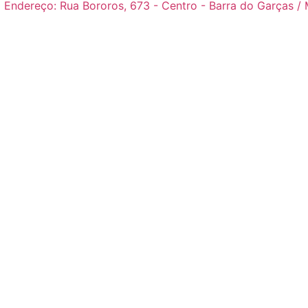
Endereço: Rua Bororos, 673 - Centro - Barra do Garças /
buraya tıkla
link
website
click here
hoşgeldin bonusu
free s