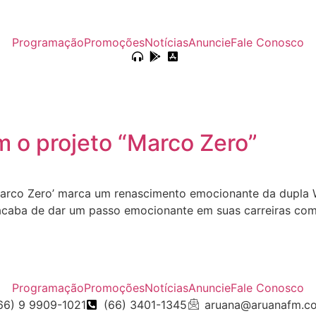
Programação
Promoções
Notícias
Anuncie
Fale Conosco
 o projeto “Marco Zero”
rco Zero’ marca um renascimento emocionante da dupla W
caba de dar um passo emocionante em suas carreiras com o
Programação
Promoções
Notícias
Anuncie
Fale Conosco
66) 9 9909-1021
(66) 3401-1345
aruana@aruanafm.c