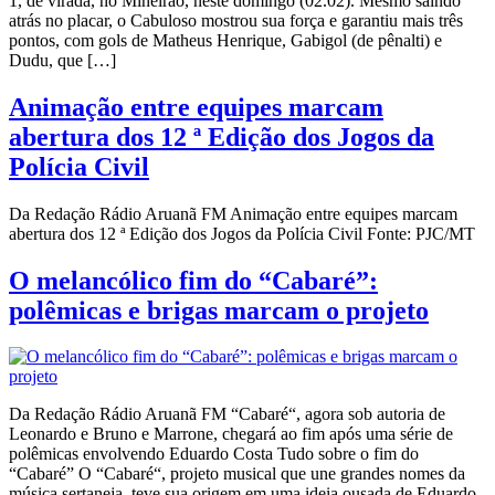
1, de virada, no Mineirão, neste domingo (02.02). Mesmo saindo
atrás no placar, o Cabuloso mostrou sua força e garantiu mais três
pontos, com gols de Matheus Henrique, Gabigol (de pênalti) e
Dudu, que […]
Animação entre equipes marcam
abertura dos 12 ª Edição dos Jogos da
Polícia Civil
Da Redação Rádio Aruanã FM Animação entre equipes marcam
abertura dos 12 ª Edição dos Jogos da Polícia Civil Fonte: PJC/MT
O melancólico fim do “Cabaré”:
polêmicas e brigas marcam o projeto
Da Redação Rádio Aruanã FM “Cabaré“, agora sob autoria de
Leonardo e Bruno e Marrone, chegará ao fim após uma série de
polêmicas envolvendo Eduardo Costa Tudo sobre o fim do
“Cabaré” O “Cabaré“, projeto musical que une grandes nomes da
música sertaneja, teve sua origem em uma ideia ousada de Eduardo