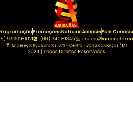
Programação
Promoções
Notícias
Anuncie
Fale Conosc
66) 9 9909-1021
(66) 3401-1345
aruana@aruanafm.co
Endereço: Rua Bororos, 673 - Centro - Barra do Garças / MT
2024 | Todos Direitos Reservados
giriş
ultrabet giriş
ultrabet
betasus güncel giriş
betasus giri