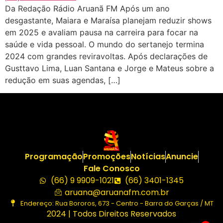
Da Redação Rádio Aruanã FM Após um ano
desgastante, Maiara e Maraísa planejam reduzir shows
em 2025 e avaliam pausa na carreira para focar na
saúde e vida pessoal. O mundo do sertanejo termina
2024 com grandes reviravoltas. Após declarações de
Gusttavo Lima, Luan Santana e Jorge e Mateus sobre a
redução em suas agendas, […]
Programação
Promoções
Notícias
Anuncie
Fale Conosco
(66) 9 9909-1021
(66) 3401-1345
aruana@aruanafm.com.br
Endereço: Rua Bororos, 673 - Centro - Barra do Garças / MT
2024 | Todos Direitos Reservados