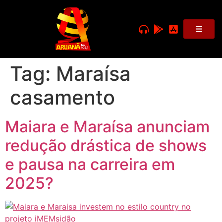
Tag:
Maraísa
casamento
Maiara e Maraísa anunciam
redução drástica de shows
e pausa na carreira em
2025?