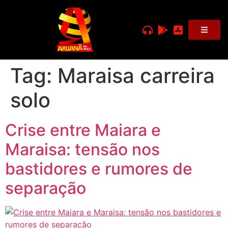
Tag:
Maraisa carreira
solo
Crise entre Maiara e
Maraisa: tensão nos
bastidores e rumores de
separação