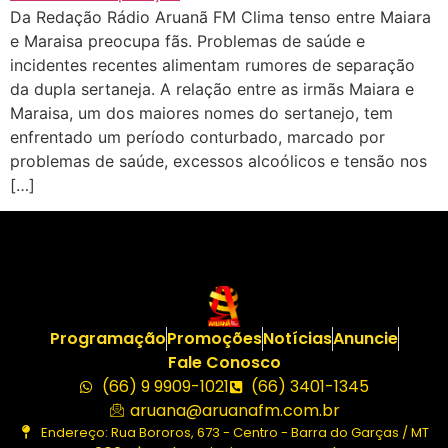
Da Redação Rádio Aruanã FM Clima tenso entre Maiara
e Maraisa preocupa fãs. Problemas de saúde e
incidentes recentes alimentam rumores de separação
da dupla sertaneja. A relação entre as irmãs Maiara e
Maraisa, um dos maiores nomes do sertanejo, tem
enfrentado um período conturbado, marcado por
problemas de saúde, excessos alcoólicos e tensão nos
[…]
Programação
Promoções
Notícias
Anuncie
Fale Conosco
(66) 9 9909-1021
(66) 3401-1345
aruana@aruanafm.com.br
Endereço: Rua Bororos, 673 - Centro - Barra do Garças / MT