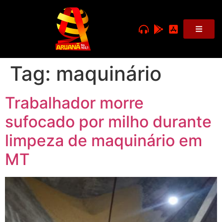
Tag:
maquinário
Trabalhador morre
sufocado por milho durante
limpeza de maquinário em
MT