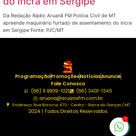
do Incra em Sergipe
Da Redação Rádio Aruanã FM Polícia Civil de MT
apreende maquinário furtado de assentamento do Incra
em Sergipe Fonte: PJC/MT
Programação
Promoções
Notícias
Anuncie
Fale Conosco
(66) 9 9909-1021
(66) 3401-1345
aruana@aruanafm.com.br
Endereço: Rua Bororos, 673 - Centro - Barra do Garças / MT
2024 | Todos Direitos Reservados
1