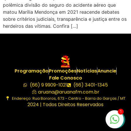
polêmica divisão do seguro do acidente aéreo que
matou Marília Mendonça em 2021 reacende debates
sobre critérios judiciais, transparência e justiça entre os
herdeiros das vítimas. Confira […]
Programação
Promoções
Notícias
Anuncie
Fale Conosco
(66) 9 9909-1021
(66) 3401-1345
aruana@aruanafm.com.br
Endereço: Rua Bororos, 673 - Centro - Barra do Garças / MT
2024 | Todos Direitos Reservados
1