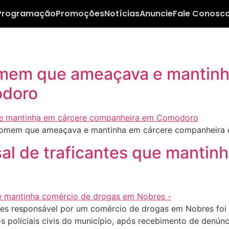
Programação
Promoções
Notícias
Anuncie
Fale Conosc
homem que ameaçava e mantin
odoro
e homem que ameaçava e mantinha em cárcere companheir
asal de traficantes que manti
s responsável por um comércio de drogas em Nobres foi pre
os policiais civis do município, após recebimento de denún