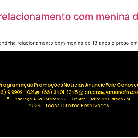
elacionamento com menina d
tinha relacionamento com menina de 13 anos é preso em 
Programação
Promoções
Notícias
Anuncie
Fale Conosc
66) 9 9909-1021
(66) 3401-1345
aruana@aruanafm.co
Endereço: Rua Bororos, 673 - Centro - Barra do Garças / MT
2024 | Todos Direitos Reservados