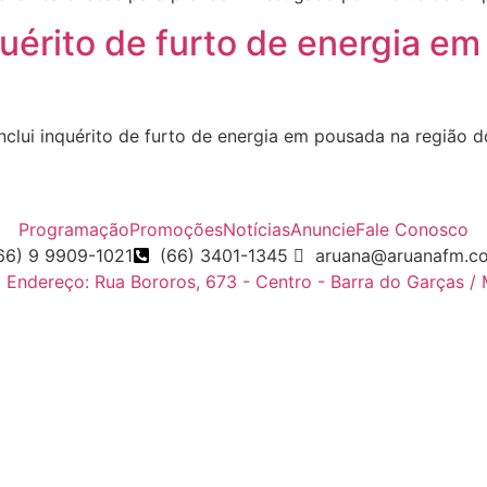
nquérito de furto de energia e
nclui inquérito de furto de energia em pousada na região
Programação
Promoções
Notícias
Anuncie
Fale Conosco
66) 9 9909-1021
(66) 3401-1345
aruana@aruanafm.c
Endereço: Rua Bororos, 673 - Centro - Barra do Garças /
 giriş
ultrabet giriş
ultrabet
betasus güncel giriş
betasus gir