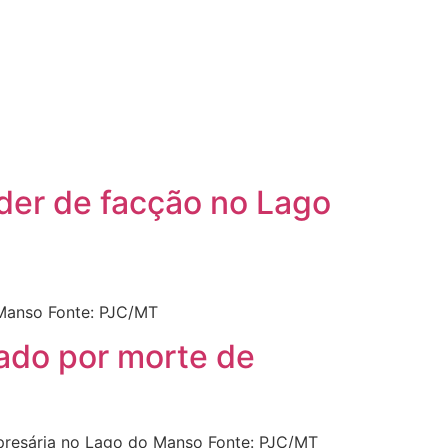
ider de facção no Lago
 Manso Fonte: PJC/MT
igado por morte de
mpresária no Lago do Manso Fonte: PJC/MT