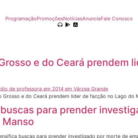
Programação
Promoções
Notícias
Anuncie
Fale Conosco
 Grosso e do Ceará prendem l
o Grosso e do Ceará prendem lider de facção no Lago do
ca buscas para prender invest
o Manso
tensifica buscas para prender investigado por morte de e