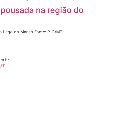
m pousada na região do
 do Lago do Manso Fonte: PJC/MT
om.br
 MT
iş
betasus
betasus güncel giriş
betasus giriş
betasus
betasu