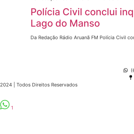
Polícia Civil conclui i
Lago do Manso
Da Redação Rádio Aruanã FM Polícia Civil co
(
2024 | Todos Direitos Reservados
1
et
ultrabet güncel giriş
ultrabet giriş
ultrabet
ultrabet güncel