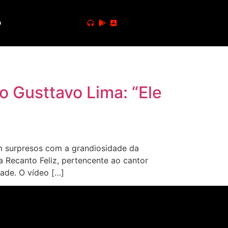
o
o Gusttavo Lima: “Ele
m surpresos com a grandiosidade da
a Recanto Feliz, pertencente ao cantor
ade. O vídeo […]