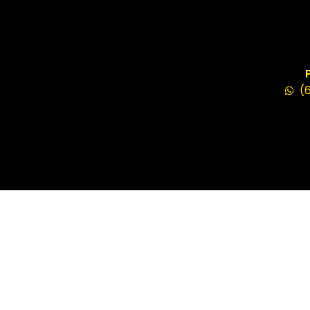
(
t
ultrabet güncel giriş
ultrabet giriş
ultrabet
ultrabet güncel 