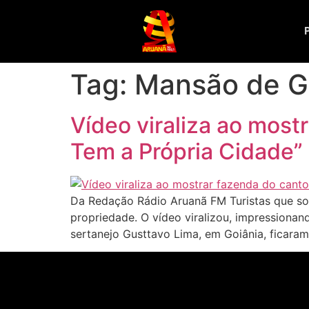
Tag:
Mansão de G
Vídeo viraliza ao most
Tem a Própria Cidade”
Da Redação Rádio Aruanã FM Turistas que so
propriedade. O vídeo viralizou, impressionan
sertanejo Gusttavo Lima, em Goiânia, ficara