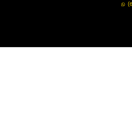
(
bet
starzbet güncel giriş
starzbet giriş
starzbet
starzbet gün