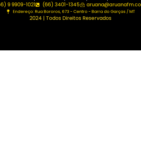
66) 9 9909-1021
(66) 3401-1345
aruana@aruanafm.co
Endereço: Rua Bororos, 673 - Centro - Barra do Garças / MT
2024 | Todos Direitos Reservados
cel giriş
starzbet giriş
starzbet
starzbet güncel giriş
starzb