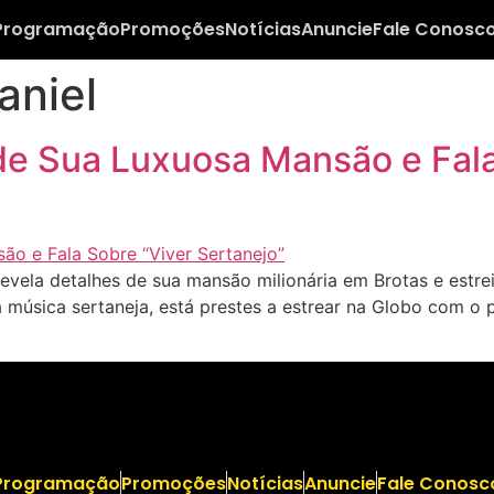
Programação
Promoções
Notícias
Anuncie
Fale Conosc
aniel
 de Sua Luxuosa Mansão e Fala
vela detalhes de sua mansão milionária em Brotas e estre
 música sertaneja, está prestes a estrear na Globo com o p
Programação
Promoções
Notícias
Anuncie
Fale Conosc