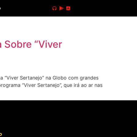
o
 Sobre “Viver
ia “Viver Sertanejo” na Globo com grandes
rograma “Viver Sertanejo”, que irá ao ar nas
o