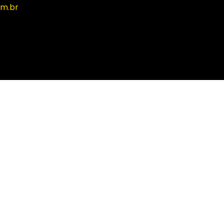
m.br
et giriş
starzbet
xslot güncel giriş
xslot giriş
xslot
xslot gün