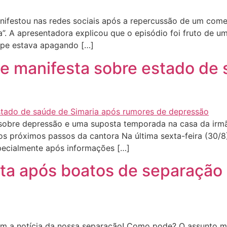
ifestou nas redes sociais após a repercussão de um comen
ra”. A apresentadora explicou que o episódio foi fruto de 
ipe estava apagando […]
se manifesta sobre estado de
obre depressão e uma suposta temporada na casa da irmã,
 os próximos passos da cantora Na última sexta-feira (30/
pecialmente após informações […]
sta após boatos de separação 
 a notícia da nossa separação! Como pode? O assunto m