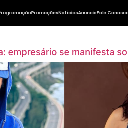
Programação
Promoções
Notícias
Anuncie
Fale Conosc
a: empresário se manifesta s