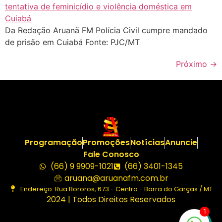
Da Redação Aruanã FM Polícia Civil cumpre mandado
de prisão em Cuiabá Fonte: PJC/MT
Próximo
→
Programação
Promoções
Notícias
Anuncie
Fale Conosco
(66) 9 9909-1021
(66) 3401-1345
aruana@aruanafm.com.br
Endereço: Rua Bororos, 673 - Centro - Barra do Garças / MT
2024 | Todos Direitos Reservados
1